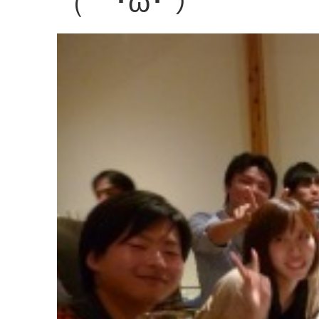
（｀･ω･´）