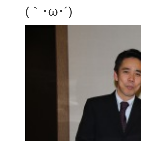
(｀･ω･´)