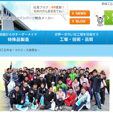
西精工忘
社員ブログ：
8/9
更新！
社外の方も是非見てね！
西精工忘年会！その２～大抽選会～