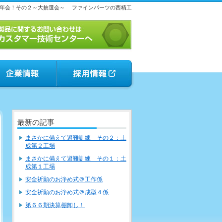
年会！その２～大抽選会～
ファインパーツの西精工
最新の記事
まさかに備えて避難訓練 その２：土
成第２工場
まさかに備えて避難訓練 その１：土
成第１工場
安全祈願のお浄め式＠工作係
安全祈願のお浄め式＠成型４係
第６６期決算棚卸し！