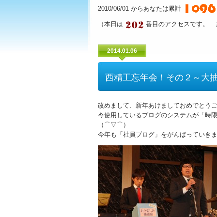
2010/06/01 からあなたは累計
（本日は
番目のアクセスです。 
2014.01.06
西精工忘年会！その２～大
改めまして、新年あけましておめでとう
今使用しているブログのシステムが「時
（⌒▽⌒）
今年も「社員ブログ」をがんばっていき