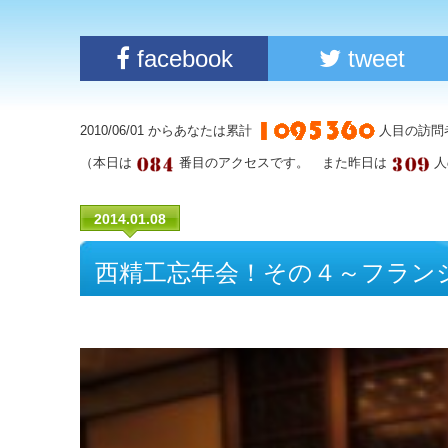
facebook
tweet
2010/06/01 からあなたは累計
人目の訪問
（本日は
番目のアクセスです。 また昨日は
人
2014.01.08
西精工忘年会！その４～フラン