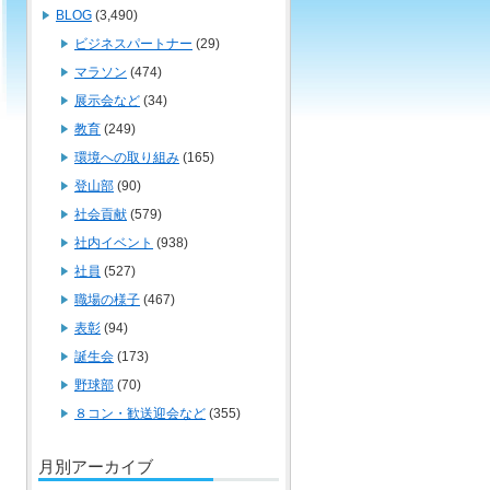
BLOG
(3,490)
ビジネスパートナー
(29)
マラソン
(474)
展示会など
(34)
教育
(249)
環境への取り組み
(165)
登山部
(90)
社会貢献
(579)
社内イベント
(938)
社員
(527)
職場の様子
(467)
表彰
(94)
誕生会
(173)
野球部
(70)
８コン・歓送迎会など
(355)
月別アーカイブ