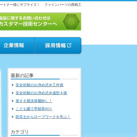
ートナー様にサプライズ！
ファインパーツの西精工
最新の記事
安全祈願のお浄め式＠工作係
安全祈願のお浄め式＠成型４係
第６６期決算棚卸し！
こども園で早朝草刈り
防災士からロープワークを学ぶ！
カテゴリ