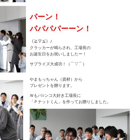
パーン！
パパパパーーン！
（≧▽≦）ﾉ
クラッカーが鳴らされ、工場長の
お誕生日をお祝いしましたー！
サプライズ大成功！（⌒▽⌒）
やまもっちゃん（資材）から
プレゼントを贈ります。
Ｗもパ○ンコ大好き工場長に
「Ｐナットくん」を作ってお贈りしました。