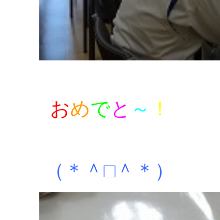
お
め
で
と
～
！
（＊＾□＾＊）