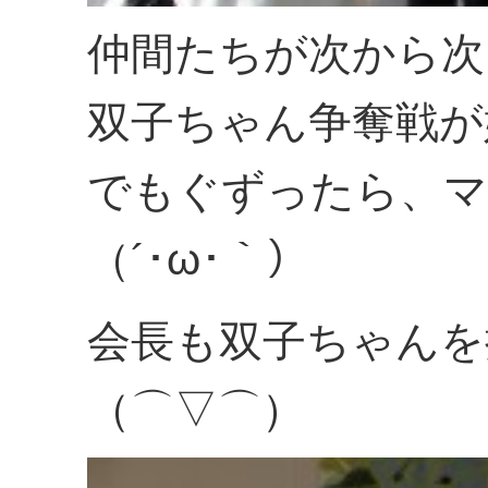
仲間たちが次から次
双子ちゃん争奪戦が
でもぐずったら、マ
（´･ω･｀）
会長も双子ちゃんを
（⌒▽⌒）