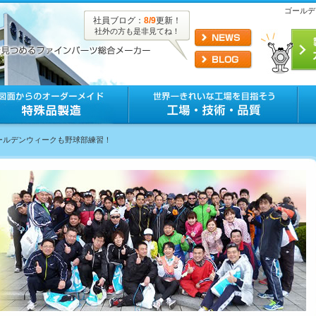
ゴールデ
社員ブログ：
8/9
更新！
社外の方も是非見てね！
ゴールデンウィークも野球部練習！