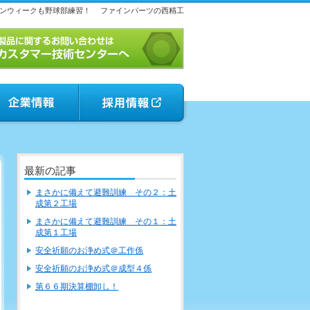
ンウィークも野球部練習！
ファインパーツの西精工
最新の記事
まさかに備えて避難訓練 その２：土
成第２工場
まさかに備えて避難訓練 その１：土
成第１工場
安全祈願のお浄め式＠工作係
安全祈願のお浄め式＠成型４係
第６６期決算棚卸し！