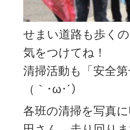
せまい道路も歩くの
気をつけてね！
清掃活動も「安全第
（｀･ω･´）
各班の清掃を写真に
田さん、走り回りま