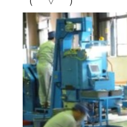
（⌒▽⌒）