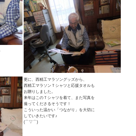
で
更に、西精工マラソングッズから、
西精工マラソンＴシャツと応援タオルも
お贈りしました。
来年はこのＴシャツを着て、また写真を
撮ってくださるそうです！
こういった温かい「つながり」を大切に
していきたいです♪
(⌒▽⌒)