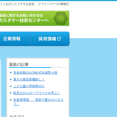
ソンを介したステキな交流
ファインパーツの西精工
最新の記事
安全祈願のお浄め式＠成型４係
第６６期決算棚卸し！
こども園で早朝草刈り
防災士からロープワークを学ぶ！
生産管理課 「笑顔で夏をのりきろ
う」
カテゴリ