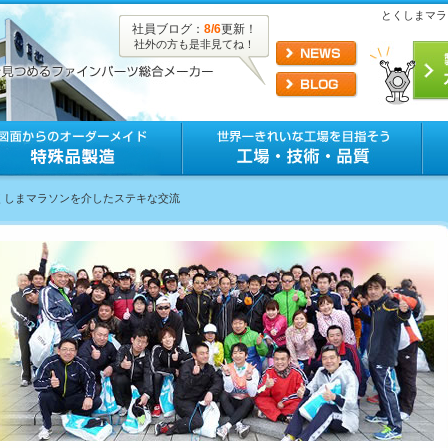
とくしまマラ
社員ブログ：
8/6
更新！
社外の方も是非見てね！
とくしまマラソンを介したステキな交流