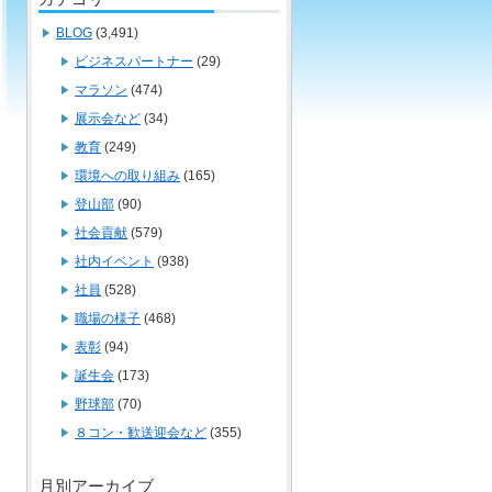
BLOG
(3,491)
ビジネスパートナー
(29)
マラソン
(474)
展示会など
(34)
教育
(249)
環境への取り組み
(165)
登山部
(90)
社会貢献
(579)
社内イベント
(938)
社員
(528)
職場の様子
(468)
表彰
(94)
誕生会
(173)
野球部
(70)
８コン・歓送迎会など
(355)
月別アーカイブ