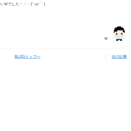
Ｗでした・・・(´･ω･｀)
Ｗ
BLOGトップへ
次の記事