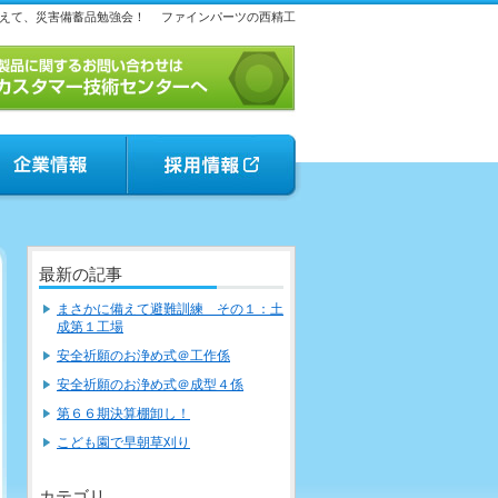
えて、災害備蓄品勉強会！
ファインパーツの西精工
最新の記事
まさかに備えて避難訓練 その１：土
成第１工場
安全祈願のお浄め式＠工作係
安全祈願のお浄め式＠成型４係
第６６期決算棚卸し！
こども園で早朝草刈り
カテゴリ