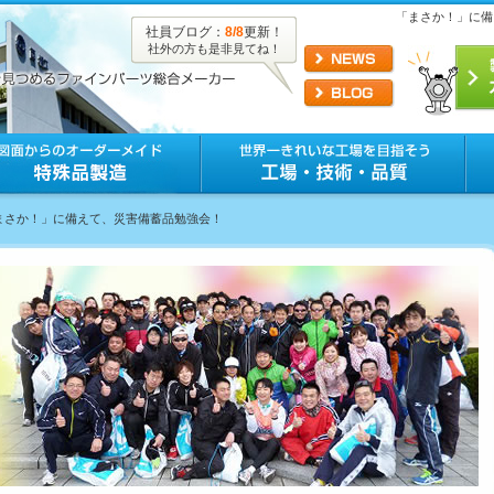
「まさか！」に備
社員ブログ：
8/8
更新！
社外の方も是非見てね！
「まさか！」に備えて、災害備蓄品勉強会！