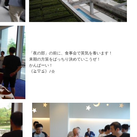
「夜の部」の前に、食事会で英気を養います！
来期の方策をばっちり決めていこうぜ！
かんぱーい！
（≧▽≦）ﾉ☆