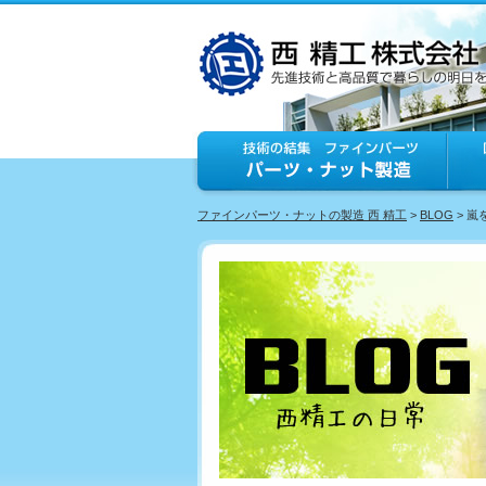
ファインパーツ・ナットの製造 西 精工
>
BLOG
> 