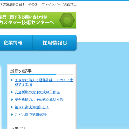
？方策展開合宿！ その２
ファインパーツの西精工
最新の記事
まさかに備えて避難訓練 その１：土
成第１工場
安全祈願のお浄め式＠工作係
安全祈願のお浄め式＠成型４係
第６６期決算棚卸し！
こども園で早朝草刈り
カテゴリ