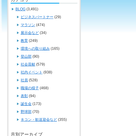
BLOG
(3,491)
ビジネスパートナー
(29)
マラソン
(474)
展示会など
(34)
教育
(249)
環境への取り組み
(165)
登山部
(90)
社会貢献
(579)
社内イベント
(938)
社員
(528)
職場の様子
(468)
表彰
(94)
誕生会
(173)
野球部
(70)
８コン・歓送迎会など
(355)
月別アーカイブ