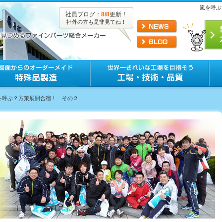
嵐を呼ぶ
社員ブログ：
8/8
更新！
社外の方も是非見てね！
嵐を呼ぶ？方策展開合宿！ その２