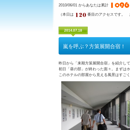
2010/06/01 からあなたは累計
（本日は
番目のアクセスです。 
2014.07.18
嵐を呼ぶ？方策展開合宿！
昨日から「来期方策展開合宿」を紹介し
初日「昼の部」が終わった面々。まずは
このホテルの部屋から見える風景はすご