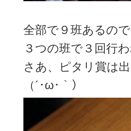
全部で９班あるので
３つの班で３回行わ
さあ、ピタリ賞は出
（´･ω･｀）