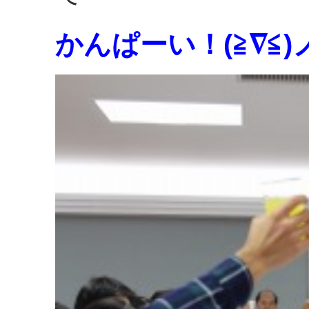
かんぱーい！(≧∇≦)ノ