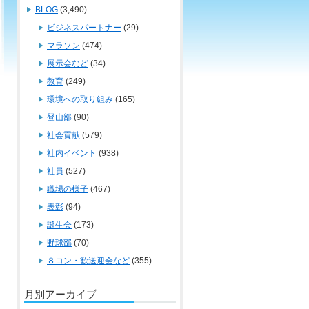
BLOG
(3,490)
ビジネスパートナー
(29)
マラソン
(474)
展示会など
(34)
教育
(249)
環境への取り組み
(165)
登山部
(90)
社会貢献
(579)
社内イベント
(938)
社員
(527)
職場の様子
(467)
表彰
(94)
誕生会
(173)
野球部
(70)
８コン・歓送迎会など
(355)
月別アーカイブ