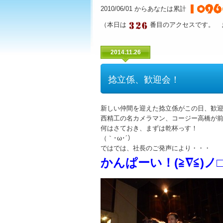
2010/06/01 からあなたは累計
（本日は
番目のアクセスです。 
2014.11.26
捻立係、歓迎会！
新しい仲間を迎えた捻立係がこの日、歓
西精工の名カメラマン、コージー高橋が
何はさておき、まずは乾杯っす！
（｀･ω･´）
ではでは、社長のご発声により・・・
かんぱーい！(≧∇≦)ノ□☆