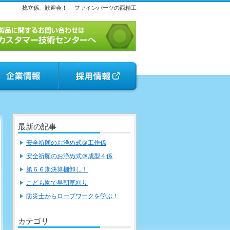
捻立係、歓迎会！
ファインパーツの西精工
最新の記事
安全祈願のお浄め式＠工作係
安全祈願のお浄め式＠成型４係
第６６期決算棚卸し！
こども園で早朝草刈り
防災士からロープワークを学ぶ！
カテゴリ