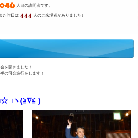
人目の訪問者です。
また昨日は
人のご来場者がありました）
迎会を開きました！
前半の司会進行をします！
□ヽ(≧∇≦ )