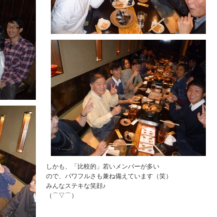
しかも、「比較的」若いメンバーが多い
ので、パワフルさも兼ね備えています（笑）
みんなステキな笑顔♪
（⌒▽⌒）