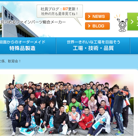
社員ブログ：
8/7
更新！
社外の方も是非見てね！
立係、歓迎会！