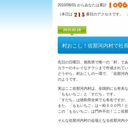
2010/06/01 からあなたは累計
（本日は
番目のアクセスです。 
2015.02.28
村おこし！佐那河内村で社
先日の日曜日、徳島県で唯一の「村」で
カラーのキレイなチラシまで作成されて
どうやら、村おこしの一環で、「佐那河
のようです。
実はここ佐那河内村は、全国的にも有名
「ももいちご」と「すだち」です。
「すだち」は徳島県全体でも有名ですが
また、「ももいちご」は一粒５００円！
この「ももいちご」は門外不出！ここ佐
そんな佐那河内村の会場となる佐那河内