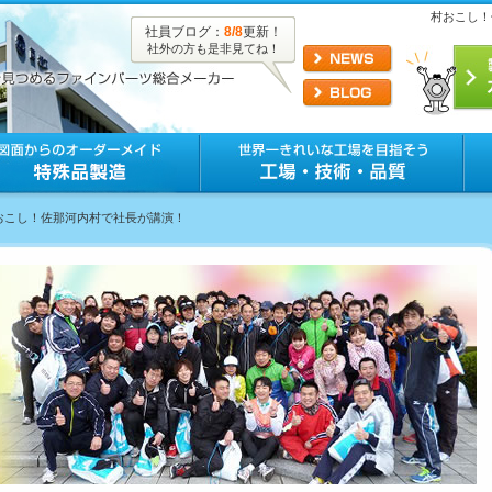
村おこし！
社員ブログ：
8/8
更新！
社外の方も是非見てね！
村おこし！佐那河内村で社長が講演！