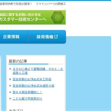
佐那河内村で社長が講演！
ファインパーツの西精工
最新の記事
まさかに備えて避難訓練 その１：土
成第１工場
安全祈願のお浄め式＠工作係
安全祈願のお浄め式＠成型４係
第６６期決算棚卸し！
こども園で早朝草刈り
カテゴリ