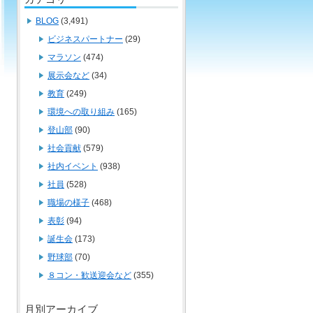
BLOG
(3,491)
ビジネスパートナー
(29)
マラソン
(474)
展示会など
(34)
教育
(249)
環境への取り組み
(165)
登山部
(90)
社会貢献
(579)
社内イベント
(938)
社員
(528)
職場の様子
(468)
表彰
(94)
誕生会
(173)
野球部
(70)
８コン・歓送迎会など
(355)
月別アーカイブ