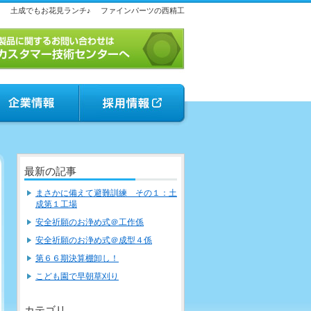
土成でもお花見ランチ♪
ファインパーツの西精工
最新の記事
まさかに備えて避難訓練 その１：土
成第１工場
安全祈願のお浄め式＠工作係
安全祈願のお浄め式＠成型４係
第６６期決算棚卸し！
こども園で早朝草刈り
カテゴリ