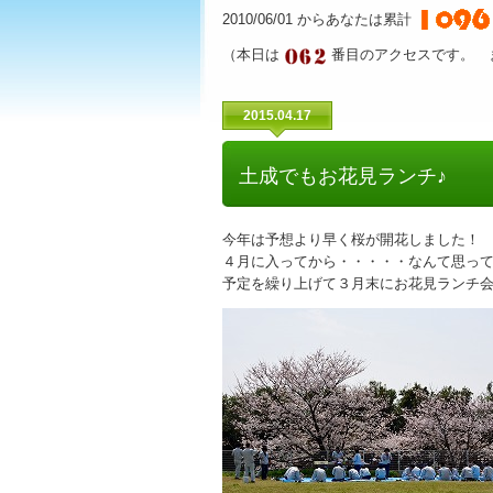
2010/06/01 からあなたは累計
（本日は
番目のアクセスです。 
2015.04.17
土成でもお花見ランチ♪
今年は予想より早く桜が開花しました！
４月に入ってから・・・・・なんて思っ
予定を繰り上げて３月末にお花見ランチ