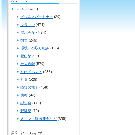
BLOG
(3,491)
ビジネスパートナー
(29)
マラソン
(474)
展示会など
(34)
教育
(249)
環境への取り組み
(165)
登山部
(90)
社会貢献
(579)
社内イベント
(938)
社員
(528)
職場の様子
(468)
表彰
(94)
誕生会
(173)
野球部
(70)
８コン・歓送迎会など
(355)
月別アーカイブ