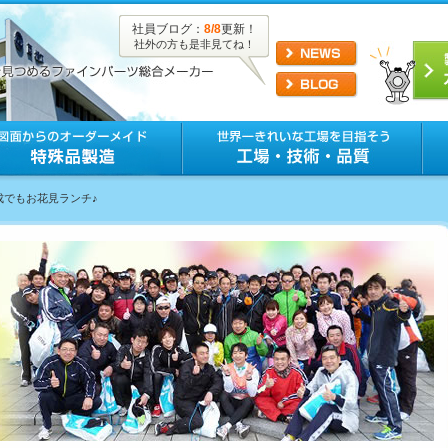
社員ブログ：
8/8
更新！
社外の方も是非見てね！
成でもお花見ランチ♪