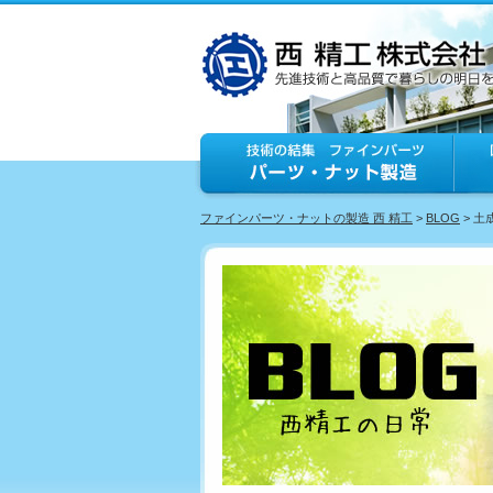
ファインパーツ・ナットの製造 西 精工
>
BLOG
> 土