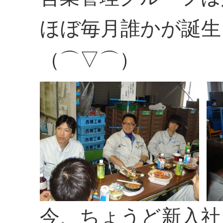
ほぼ毎月誰かが誕生
（⌒▽⌒）
今、ちょうど新入社