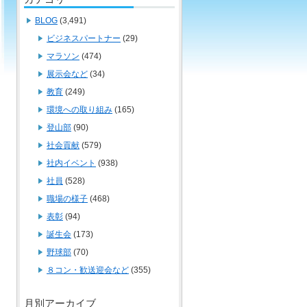
BLOG
(3,491)
ビジネスパートナー
(29)
マラソン
(474)
展示会など
(34)
教育
(249)
環境への取り組み
(165)
登山部
(90)
社会貢献
(579)
社内イベント
(938)
社員
(528)
職場の様子
(468)
表彰
(94)
誕生会
(173)
野球部
(70)
８コン・歓送迎会など
(355)
月別アーカイブ