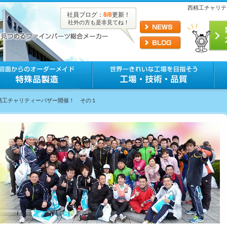
西精工チャリテ
社員ブログ：
8/8
更新！
社外の方も是非見てね！
西精工チャリティーバザー開催！ その１