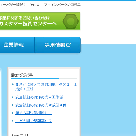
ィーバザー開催！ その１
ファインパーツの西精工
最新の記事
まさかに備えて避難訓練 その１：土
成第１工場
安全祈願のお浄め式＠工作係
安全祈願のお浄め式＠成型４係
第６６期決算棚卸し！
こども園で早朝草刈り
カテゴリ