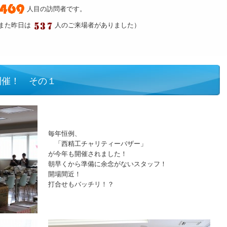
人目の訪問者です。
また昨日は
人のご来場者がありました）
開催！ その１
毎年恒例、
「西精工チャリティーバザー」
が今年も開催されました！
朝早くから準備に余念がないスタッフ！
開場間近！
打合せもバッチリ！？