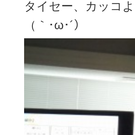
タイセー、カッコよ
（｀･ω･´）