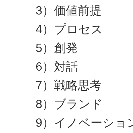
3）価値前提
4）プロセス
5）創発
6）対話
7）戦略思考
8）ブランド
9）イノベーショ