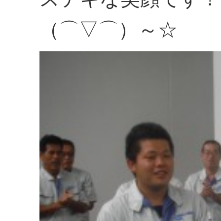
（⌒▽⌒）～☆