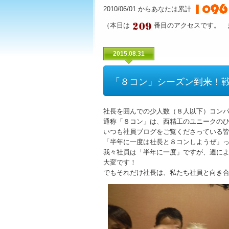
2010/06/01 からあなたは累計
（本日は
番目のアクセスです。 
2015.08.31
「８コン」シーズン到来！
社長を囲んでの少人数（８人以下）コン
通称「８コン」は、西精工のユニークの
いつも社員ブログをご覧くださっている
「半年に一度は社長と８コンしようぜ」
我々社員は「半年に一度」ですが、週に
大変です！
でもそれだけ社長は、私たち社員と向き