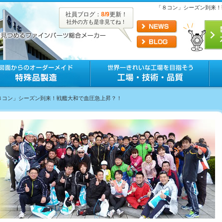
「８コン」シーズン到来！
社員ブログ：
8/9
更新！
社外の方も是非見てね！
「８コン」シーズン到来！戦艦大和で血圧急上昇？！