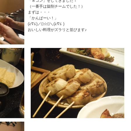
「８コン」をしてきました！
（一番手は旋削チームでした！）
まずは・・・
「かんぱーい！」
(≧∇≦)／□☆□＼(≧∇≦ )
おいしい料理がズラリと並びます♪