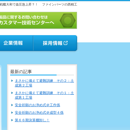
戦艦大和で血圧急上昇？！
ファインパーツの西精工
最新の記事
まさかに備えて避難訓練 その２：土
成第２工場
まさかに備えて避難訓練 その１：土
成第１工場
安全祈願のお浄め式＠工作係
安全祈願のお浄め式＠成型４係
第６６期決算棚卸し！