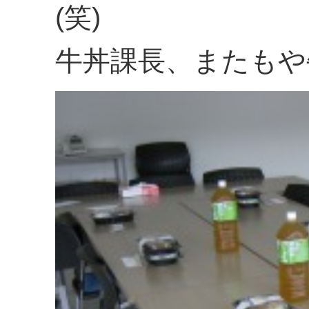
(笑)
牛丼課長、またもや