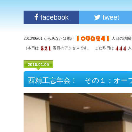
facebook
tweet
2010/06/01 からあなたは累計
人目の訪問
（本日は
番目のアクセスです。 また昨日は
人
2016.01.05
西精工忘年会！ その１：オー