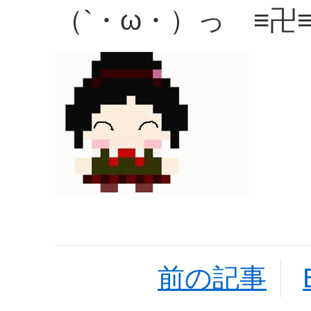
（`・ω・）っ ≡卍
前の記事