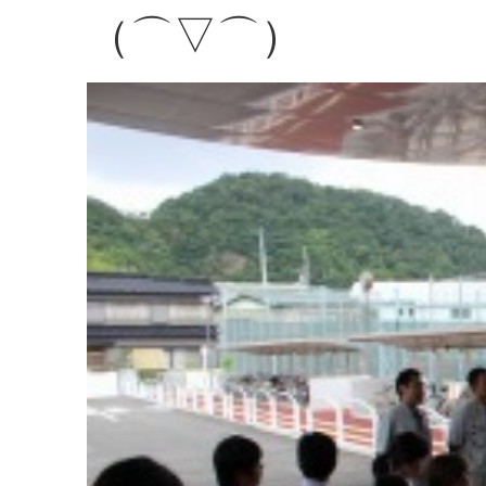
（⌒▽⌒）