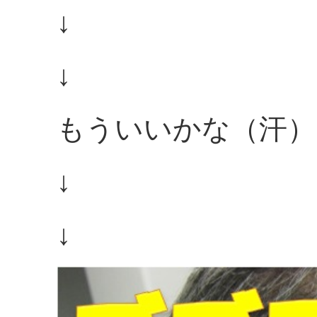
↓
↓
もういいかな（汗）
↓
↓