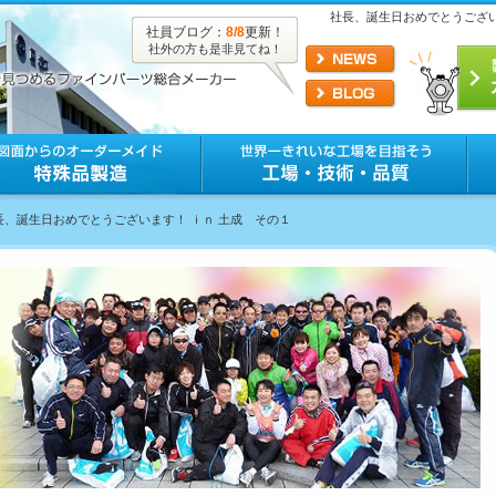
社長、誕生日おめでとうござい
社員ブログ：
8/8
更新！
社外の方も是非見てね！
社長、誕生日おめでとうございます！ ｉｎ 土成 その１