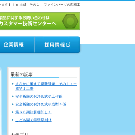
ます！ ｉｎ 土成 その１
ファインパーツの西精工
最新の記事
まさかに備えて避難訓練 その１：土
成第１工場
安全祈願のお浄め式＠工作係
安全祈願のお浄め式＠成型４係
第６６期決算棚卸し！
こども園で早朝草刈り
カテゴリ