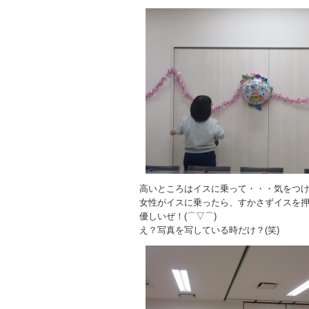
高いところはイスに乗って・・・気をつ
女性がイスに乗ったら、すかさずイスを
優しいぜ！(⌒▽⌒)
え？写真を写している時だけ？(笑)