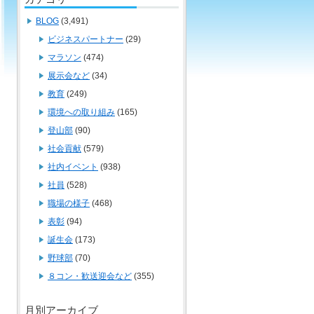
BLOG
(3,491)
ビジネスパートナー
(29)
マラソン
(474)
展示会など
(34)
教育
(249)
環境への取り組み
(165)
登山部
(90)
社会貢献
(579)
社内イベント
(938)
社員
(528)
職場の様子
(468)
表彰
(94)
誕生会
(173)
野球部
(70)
８コン・歓送迎会など
(355)
月別アーカイブ