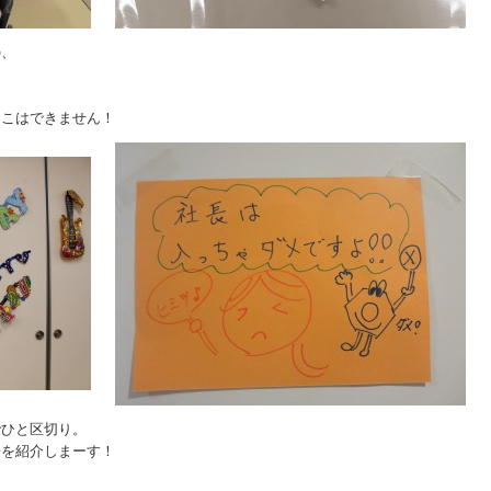
の、
るこはできません！
でひと区切り。
子を紹介しまーす！