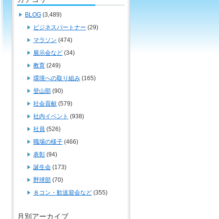
BLOG
(3,489)
ビジネスパートナー
(29)
マラソン
(474)
展示会など
(34)
教育
(249)
環境への取り組み
(165)
登山部
(90)
社会貢献
(579)
社内イベント
(938)
社員
(526)
職場の様子
(466)
表彰
(94)
誕生会
(173)
野球部
(70)
８コン・歓送迎会など
(355)
月別アーカイブ