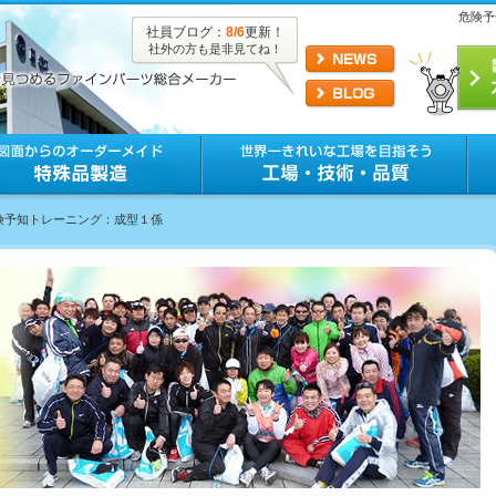
危険予
社員ブログ：
8/6
更新！
社外の方も是非見てね！
危険予知トレーニング：成型１係