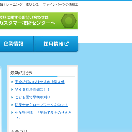
知トレーニング：成型１係
ファインパーツの西精工
最新の記事
安全祈願のお浄め式＠成型４係
第６６期決算棚卸し！
こども園で早朝草刈り
防災士からロープワークを学ぶ！
生産管理課 「笑顔で夏をのりきろ
う」
カテゴリ