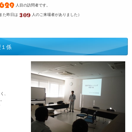
人目の訪問者です。
また昨日は
人のご来場者がありました）
型１係
なく、
す。
や