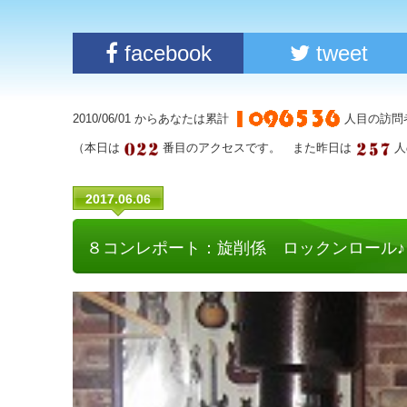
facebook
tweet
2010/06/01 からあなたは累計
人目の訪問
（本日は
番目のアクセスです。 また昨日は
人
2017.06.06
８コンレポート：旋削係 ロックンロール♪