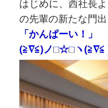
はじめに、西社長よ
の先輩の新たな門出
「かんぱーい！」
(≧∇≦)ノ□☆□ヽ(≧∇≦ 