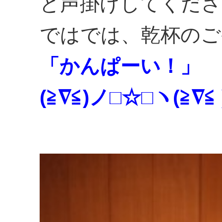
と声掛けしてくださ
ではでは、乾杯のご
「かんぱーい！」
(≧∇≦)ノ□☆□ヽ(≧∇≦ 