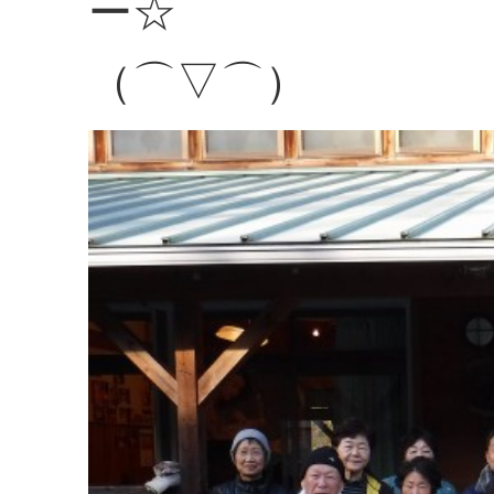
ー☆
（⌒▽⌒）