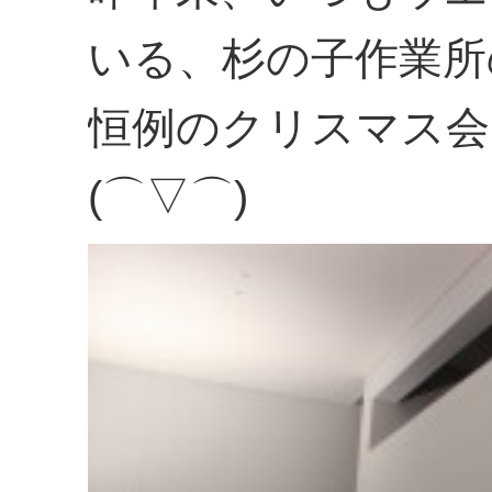
いる、杉の子作業所
恒例のクリスマス会
(⌒▽⌒)