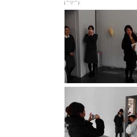
（⌒▽⌒）