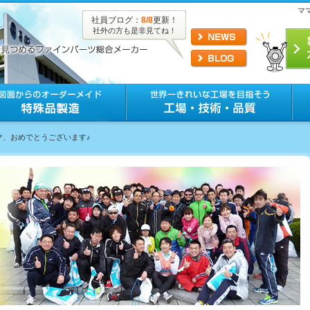
マ
社員ブログ：
8/8
更新！
社外の方も是非見てね！
ママ、おめでとうございます♪