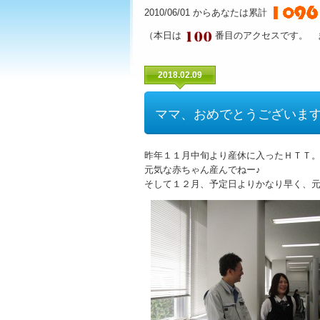
2010/06/01 からあなたは累計
（本日は
番目のアクセスです。 
2018.02.09
ママ、おめでとうございます
昨年１１月中旬より産休に入ったＨＴＴ
元気な赤ちゃん産んでねー♪
そして１２月、予定日よりかなり早く、元