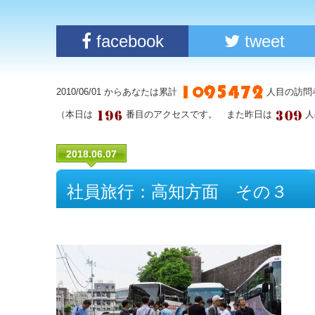
facebook
tweet
2010/06/01 からあなたは累計
人目の訪問
（本日は
番目のアクセスです。 また昨日は
人
2018.06.07
社員旅行：高知方面 その３
​