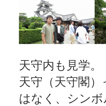
天守内も見学。
天守（天守閣）
はなく、シンボ