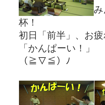
み
杯！
初日「前半」、お疲
「かんぱーい！」
（≧▽≦）ﾉ