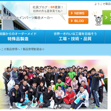
ようこそ製品
社員ブログ：
8/6
更新！
社外の方も是非見てね！
ようこそ製品管理へ！製品管理歓迎会☆