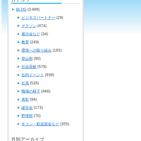
BLOG
(3,489)
ビジネスパートナー
(29)
マラソン
(474)
展示会など
(34)
教育
(249)
環境への取り組み
(165)
登山部
(90)
社会貢献
(579)
社内イベント
(938)
社員
(526)
職場の様子
(466)
表彰
(94)
誕生会
(173)
野球部
(70)
８コン・歓送迎会など
(355)
月別アーカイブ