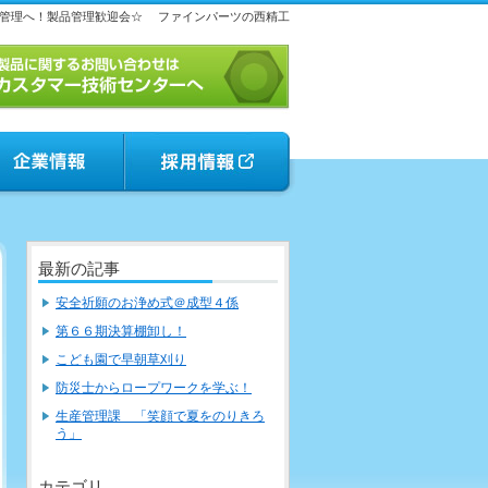
管理へ！製品管理歓迎会☆
ファインパーツの西精工
最新の記事
安全祈願のお浄め式＠成型４係
第６６期決算棚卸し！
こども園で早朝草刈り
防災士からロープワークを学ぶ！
生産管理課 「笑顔で夏をのりきろ
う」
カテゴリ