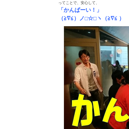
ってことで、安心して、
「かんぱーい！」
（≧∇≦）ノ□☆□ヽ（≧∇≦ ）