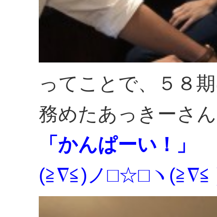
ってことで、５８期
務めたあっきーさん
「かんぱーい！」
(≧∇≦)ノ□☆□ヽ(≧∇≦ 