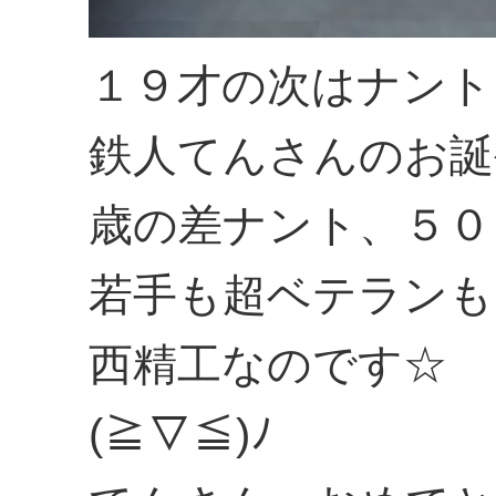
１９才の次はナント
鉄人てんさんのお誕
歳の差ナント、５０
若手も超ベテランも
西精工なのです☆
(≧▽≦)ﾉ