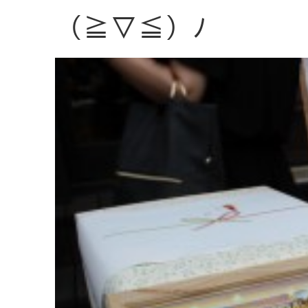
（≧▽≦）ﾉ