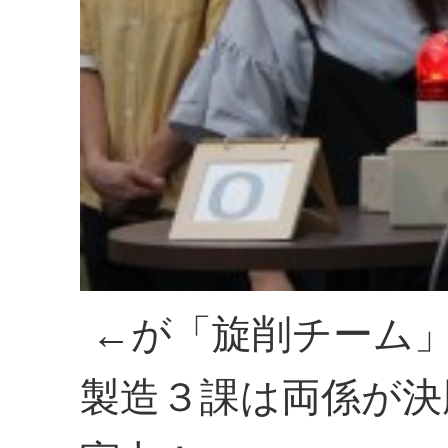
←が「旋削チーム
製造３課は両係が決