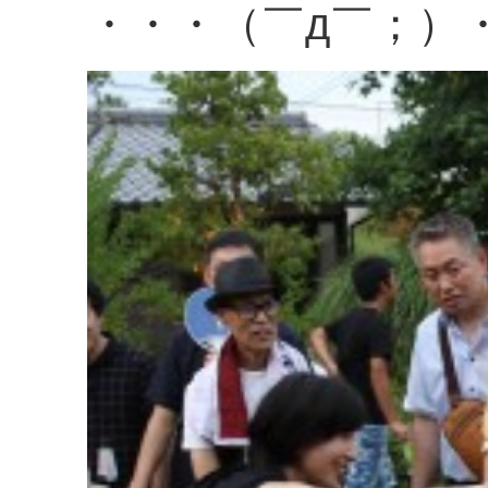
・・・（￣д￣；）