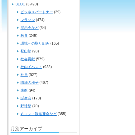
BLOG
(3,490)
ビジネスパートナー
(29)
マラソン
(474)
展示会など
(34)
教育
(249)
環境への取り組み
(165)
登山部
(90)
社会貢献
(579)
社内イベント
(938)
社員
(527)
職場の様子
(467)
表彰
(94)
誕生会
(173)
野球部
(70)
８コン・歓送迎会など
(355)
月別アーカイブ