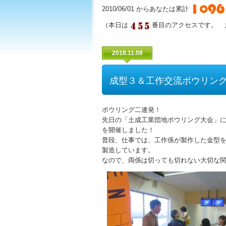
2010/06/01 からあなたは累計
（本日は
番目のアクセスです。 
2018.11.08
成型３＆工作交流ボウリン
ボウリング二連発！
先日の「土成工業団地ボウリング大会」
を開催しました！
普段、仕事では、工作係が製作した金型
製造しています。
なので、両係は切っても切れない大切な