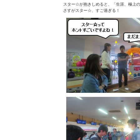
スター☆が抱きしめると、「生涯、極上
さすがスター☆、すご過ぎる！