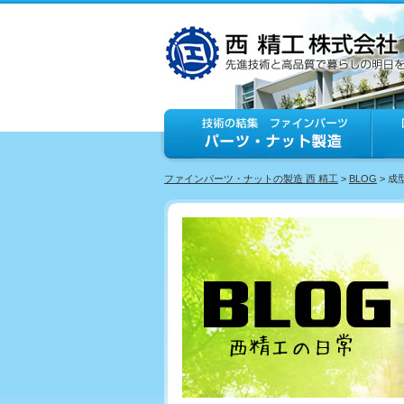
ファインパーツ・ナットの製造 西 精工
>
BLOG
> 