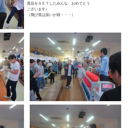
賞品をＧＥＴしたみんな、おめでとう
ございます♪
（飛び賞は扱いが雑・・・）