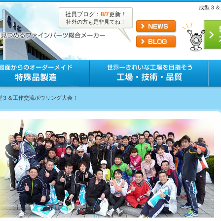
成型３＆
社員ブログ：
8/7
更新！
社外の方も是非見てね！
成型３＆工作交流ボウリング大会！