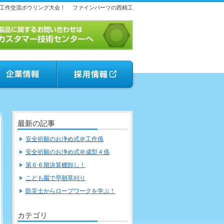
工作交流ボウリング大会！
ファインパーツの西精工
最新の記事
安全祈願のお浄め式＠工作係
安全祈願のお浄め式＠成型４係
第６６期決算棚卸し！
こども園で早朝草刈り
防災士からロープワークを学ぶ！
カテゴリ