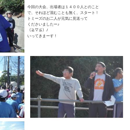
今回の大会、出場者は１４００人とのこと
で、それほど混むことも無く、スタート！
トミーズのお二人が元気に見送って
くださいましたー♪
（≧▽≦）ﾉ
いってきまーす！