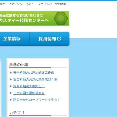
島ハーフマラソン その１
ファインパーツの西精工
最新の記事
安全祈願のお浄め式＠工作係
安全祈願のお浄め式＠成型４係
第６６期決算棚卸し！
こども園で早朝草刈り
防災士からロープワークを学ぶ！
カテゴリ