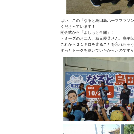
はい、この「なると島田島ハーフマラソ
くださっています！
開会式から「よしもと全開」！
トミーズのお二人、秋元愛菜さん、寛平
これから２１キロを走ることを忘れちゃ
ずっとトークを聴いていたかったのです