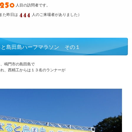
人目の訪問者です。
また昨日は
人のご来場者がありました）
ると島田島ハーフマラソン その１
日、鳴門市の島田島で
され、西精工からは１３名のランナーが