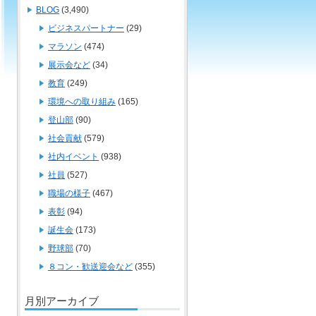
BLOG
(3,490)
ビジネスパートナー
(29)
マラソン
(474)
展示会など
(34)
教育
(249)
環境への取り組み
(165)
登山部
(90)
社会貢献
(579)
社内イベント
(938)
社員
(527)
職場の様子
(467)
表彰
(94)
誕生会
(173)
野球部
(70)
８コン・歓送迎会など
(355)
月別アーカイブ