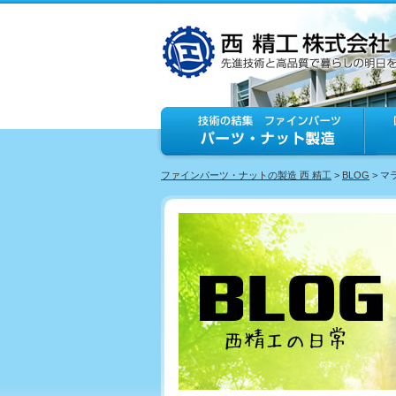
ファインパーツ・ナットの製造 西 精工
>
BLOG
> 