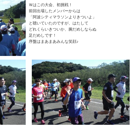
Ｗはこの大会、初挑戦！
前回出場したメンバーからは
「阿波シティマラソンよりきついよ」
と聴いていたのですが、はたして
どれくらいきついか、腕だめしならぬ
足だめしです！
序盤はまあまあみんな笑顔♪