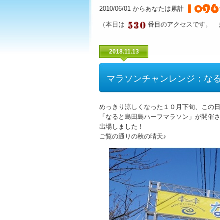
2010/06/01 からあなたは累計
（本日は
番目のアクセスです。 
2018.11.13
マラソンチャンレンジ：な
めっきり涼しくなった１０月下旬、この
「なると島田島ハーフマラソン」が開催
出場しました！
ご覧の通りの秋の晴天♪