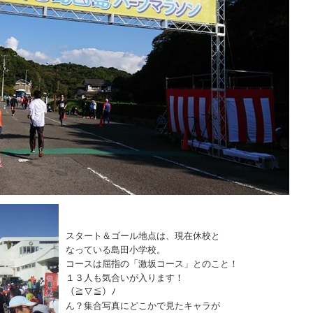
スタート＆ゴール地点は、現在休校と
なっている島田小学校。
コースは屈指の「激坂コース」とのこと！
１３人も気合いが入ります！
（≧▽≦）ﾉ
ん？集合写真にどこかで見たキャラが