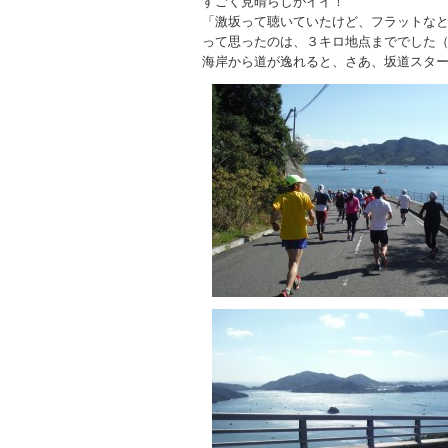
すごく見晴らしがイイ！
「激坂って聴いていたけど、フラットな
って思ったのは、３キロ地点まででした
海岸から道が逸れると、さあ、坂道スタ