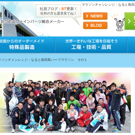
マラソンチャンレンジ：なると島田
社員ブログ：
8/7
更新！
社外の方も是非見てね！
マラソンチャンレンジ：なると島田島ハーフマラソン その１