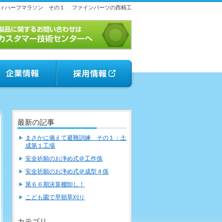
ィハーフマラソン その１
ファインパーツの西精工
最新の記事
まさかに備えて避難訓練 その１：土
成第１工場
安全祈願のお浄め式＠工作係
安全祈願のお浄め式＠成型４係
第６６期決算棚卸し！
こども園で早朝草刈り
カテゴリ