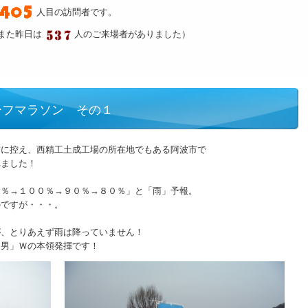
人目の訪問者です。
また昨日は
人のご来場者がありました）
ーフマラソン その１
前に控え、西精工土成工場の所在地でもある阿波市で
れました！
０％→１００％→９０％→８０％」と「雨」予報。
のですが・・・。
が、とりあえず雨は降っていません！
避男」Ｗの本領発揮です！