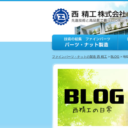
ファインパーツ・ナットの製造 西 精工
>
BLOG
> 