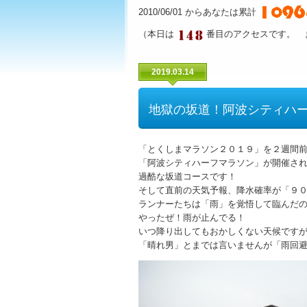
2010/06/01 からあなたは累計
（本日は
番目のアクセスです。 
2019.03.14
地獄の坂道！阿波シティハ
「とくしまマラソン２０１９」を２週間
「阿波シティハーフマラソン」が開催さ
過酷な坂道コースです！
そして直前の天気予報、降水確率が「９
ランナーたちは「雨」を覚悟して臨んだ
やったぜ！雨が止んでる！
いつ降り出してもおかしくない天候です
「晴れ男」とまでは言いませんが「雨回