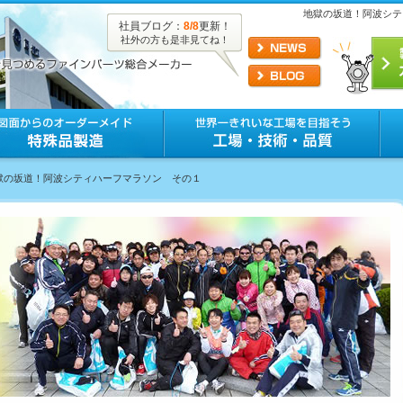
地獄の坂道！阿波シテ
社員ブログ：
8/8
更新！
社外の方も是非見てね！
地獄の坂道！阿波シティハーフマラソン その１