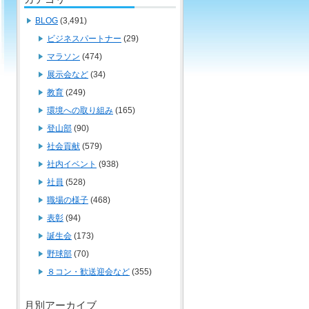
BLOG
(3,491)
ビジネスパートナー
(29)
マラソン
(474)
展示会など
(34)
教育
(249)
環境への取り組み
(165)
登山部
(90)
社会貢献
(579)
社内イベント
(938)
社員
(528)
職場の様子
(468)
表彰
(94)
誕生会
(173)
野球部
(70)
８コン・歓送迎会など
(355)
月別アーカイブ