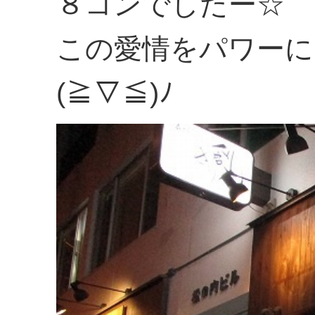
８コンでしたー☆
この愛情をパワーに
(≧▽≦)ﾉ