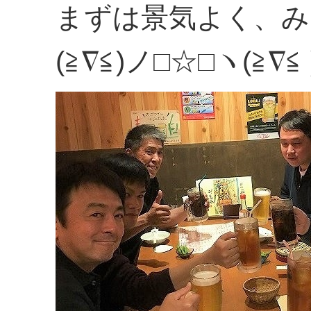
まずは景気よく、み
(≧∇≦)ノ□☆□ヽ(≧∇≦ 