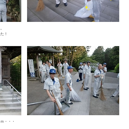
々。
した！
さｍ・・・