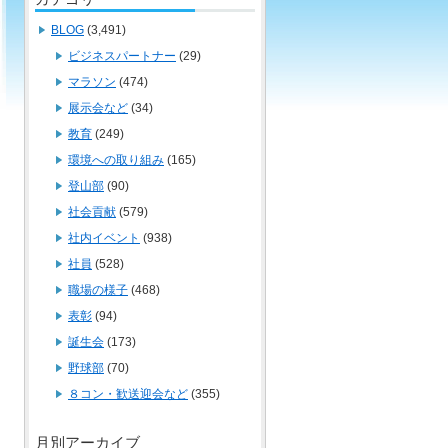
BLOG
(3,491)
ビジネスパートナー
(29)
マラソン
(474)
展示会など
(34)
教育
(249)
環境への取り組み
(165)
登山部
(90)
社会貢献
(579)
社内イベント
(938)
社員
(528)
職場の様子
(468)
表彰
(94)
誕生会
(173)
野球部
(70)
８コン・歓送迎会など
(355)
月別アーカイブ