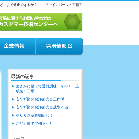
どこまで修正できるか？！
ファインパーツの西精工
最新の記事
まさかに備えて避難訓練 その１：土
成第１工場
安全祈願のお浄め式＠工作係
安全祈願のお浄め式＠成型４係
第６６期決算棚卸し！
こども園で早朝草刈り
カテゴリ