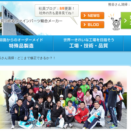
熊谷さん清掃：
社員ブログ：
8/8
更新！
社外の方も是非見てね！
熊谷さん清掃：どこまで修正できるか？！