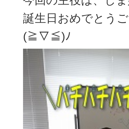
誕生日おめでとうご
(≧▽≦)ﾉ